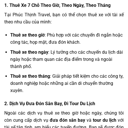
1. Thuê Xe 7 Chỗ Theo Giờ, Theo Ngày, Theo Tháng
Tại Phúc Thịnh Travel, bạn có thể chọn thuê xe với tài xế
theo nhu cầu của mình:
Thuê xe theo giờ
: Phù hợp với các chuyến đi ngắn hoặc
công tác, họp mặt, đưa đón khách.
Thuê xe theo ngày
: Lý tưởng cho các chuyến du lịch dài
ngày hoặc tham quan các địa điểm trong và ngoài
thành phố.
Thuê xe theo tháng
: Giải pháp tiết kiệm cho các công ty,
doanh nghiệp hoặc những ai cần di chuyển thường
xuyên.
2. Dịch Vụ Đưa Đón Sân Bay, Đi Tour Du Lịch
Ngoài các dịch vụ thuê xe theo giờ hoặc ngày, chúng tôi
còn cung cấp dịch vụ
đưa đón sân bay
và
tour du lịch
với
tài xế tận tình, am hiểu các tuyến đường. Bạn sẽ được đón