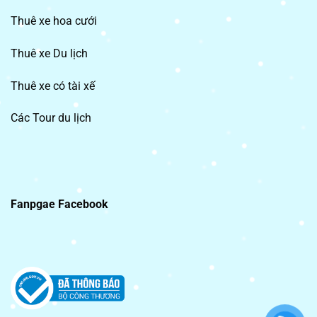
Thuê xe hoa cưới
Thuê xe Du lịch
Thuê xe có tài xế
Các Tour du lịch
Fanpgae Facebook