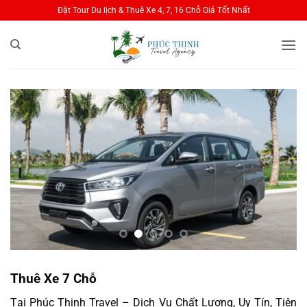
Bỏ
Đặt Tour Du lịch & Thuê Xe 4, 7, 16 Chỗ Giá Tốt Nhất
qua
nội
dung
Thuê Xe 7 Chỗ
Tại Phúc Thịnh Travel – Dịch Vụ Chất Lượng, Uy Tín, Tiện