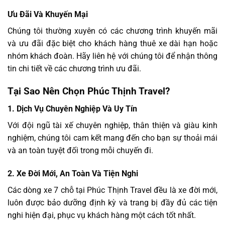
Ưu Đãi Và Khuyến Mại
Chúng tôi thường xuyên có các chương trình khuyến mãi
và ưu đãi đặc biệt cho khách hàng thuê xe dài hạn hoặc
nhóm khách đoàn. Hãy liên hệ với chúng tôi để nhận thông
tin chi tiết về các chương trình ưu đãi.
Tại Sao Nên Chọn Phúc Thịnh Travel?
1. Dịch Vụ Chuyên Nghiệp Và Uy Tín
Với đội ngũ tài xế chuyên nghiệp, thân thiện và giàu kinh
nghiệm, chúng tôi cam kết mang đến cho bạn sự thoải mái
và an toàn tuyệt đối trong mỗi chuyến đi.
2. Xe Đời Mới, An Toàn Và Tiện Nghi
Các dòng xe 7 chỗ tại Phúc Thịnh Travel đều là xe đời mới,
luôn được bảo dưỡng định kỳ và trang bị đầy đủ các tiện
nghi hiện đại, phục vụ khách hàng một cách tốt nhất.