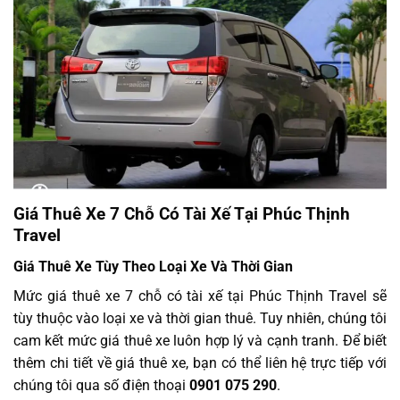
Giá Thuê Xe 7 Chỗ Có Tài Xế Tại Phúc Thịnh
Travel
Giá Thuê Xe Tùy Theo Loại Xe Và Thời Gian
Mức giá thuê xe 7 chỗ có tài xế tại Phúc Thịnh Travel sẽ
tùy thuộc vào loại xe và thời gian thuê. Tuy nhiên, chúng tôi
cam kết mức giá thuê xe luôn hợp lý và cạnh tranh. Để biết
thêm chi tiết về giá thuê xe, bạn có thể liên hệ trực tiếp với
chúng tôi qua số điện thoại
0901 075 290
.