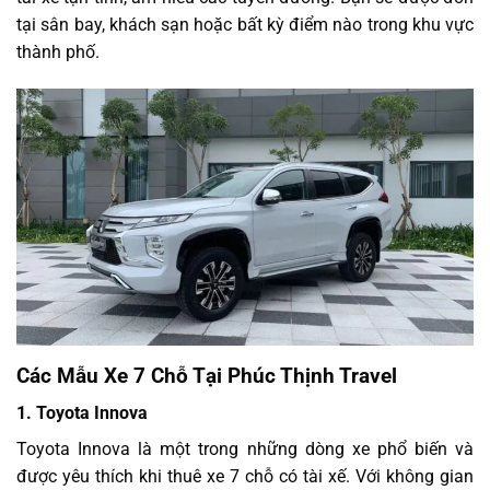
tại sân bay, khách sạn hoặc bất kỳ điểm nào trong khu vực
thành phố.
Các Mẫu Xe 7 Chỗ Tại Phúc Thịnh Travel
1. Toyota Innova
Toyota Innova là một trong những dòng xe phổ biến và
được yêu thích khi thuê xe 7 chỗ có tài xế. Với không gian