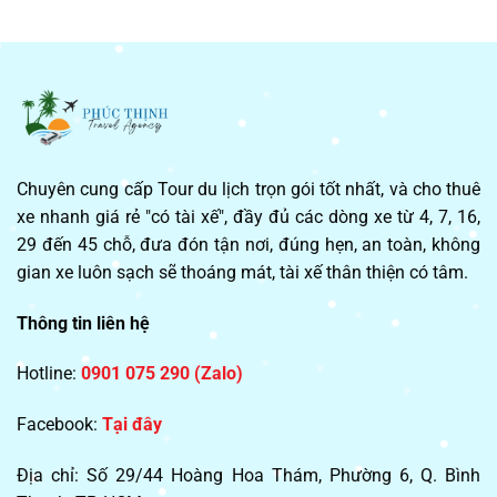
Chuyên cung cấp Tour du lịch trọn gói tốt nhất, và cho thuê
xe nhanh giá rẻ "có tài xế", đầy đủ các dòng xe từ 4, 7, 16,
29 đến 45 chỗ, đưa đón tận nơi, đúng hẹn, an toàn, không
gian xe luôn sạch sẽ thoáng mát, tài xế thân thiện có tâm.
Thông tin liên hệ
Hotline:
0901 075 290 (Zalo)
Facebook:
Tại đây
Địa chỉ: Số 29/44 Hoàng Hoa Thám, Phường 6, Q. Bình