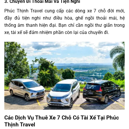
3. Chuyến Đi Thoải Mái Và Tiện Nghi
Phúc Thịnh Travel cung cấp các dòng xe 7 chỗ đời mới,
đầy đủ tiện nghi như điều hòa, ghế ngồi thoải mái, hệ
thống âm thanh hiện đại. Bạn chỉ cần ngồi thư giãn trong
xe, tài xế sẽ đảm nhiệm phần còn lại của chuyến đi.
Các Dịch Vụ Thuê Xe 7 Chỗ Có Tài Xế Tại Phúc
Thịnh Travel