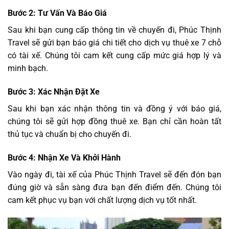
Bước 2: Tư Vấn Và Báo Giá
Sau khi bạn cung cấp thông tin về chuyến đi, Phúc Thịnh
Travel sẽ gửi bạn báo giá chi tiết cho dịch vụ thuê xe 7 chỗ
có tài xế. Chúng tôi cam kết cung cấp mức giá hợp lý và
minh bạch.
Bước 3: Xác Nhận Đặt Xe
Sau khi bạn xác nhận thông tin và đồng ý với báo giá,
chúng tôi sẽ gửi hợp đồng thuê xe. Bạn chỉ cần hoàn tất
thủ tục và chuẩn bị cho chuyến đi.
Bước 4: Nhận Xe Và Khởi Hành
Vào ngày đi, tài xế của Phúc Thịnh Travel sẽ đến đón bạn
đúng giờ và sẵn sàng đưa bạn đến điểm đến. Chúng tôi
cam kết phục vụ bạn với chất lượng dịch vụ tốt nhất.