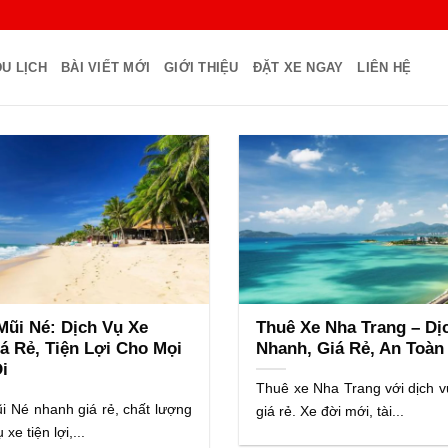
U LỊCH
BÀI VIẾT MỚI
GIỚI THIỆU
ĐẶT XE NGAY
LIÊN HỆ
Mũi Né: Dịch Vụ Xe
Thuê Xe Nha Trang – Dị
á Rẻ, Tiện Lợi Cho Mọi
Nhanh, Giá Rẻ, An Toàn
i
Thuê xe Nha Trang với dịch v
i Né nhanh giá rẻ, chất lượng
giá rẻ. Xe đời mới, tài...
 xe tiện lợi,...