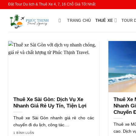
Bỏ
Đặt Tour Du lịch & Thuê Xe 4, 7, 16 Chỗ Giá Tốt Nhất
qua
nội
TRANG CHỦ
THUÊ XE
TOUR D
dung
Thuê Xe Sài Gòn: Dịch Vụ Xe
Thuê Xe 
Nhanh Giá Rẻ Uy Tín, Tiện Lợi
Nhanh Gi
Chuyến Đ
Thuê xe Sài Gòn nhanh giá rẻ cho các
Thuê xe Mũ
chuyến đi du lịch, công tác....
cao. Dịch vụ
1 BÌNH LUẬN