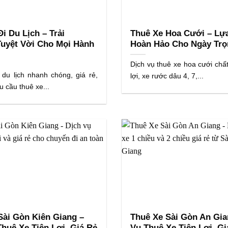
i Du Lịch – Trải
Thuê Xe Hoa Cưới – Lự
uyệt Vời Cho Mọi Hành
Hoàn Hảo Cho Ngày Trọ
Dịch vụ thuê xe hoa cưới chất
 du lịch nhanh chóng, giá rẻ,
lợi, xe rước dâu 4, 7,...
 cầu thuê xe...
Sài Gòn Kiên Giang –
Thuê Xe Sài Gòn An Gia
Thuê Xe Tiện Lợi, Giá Rẻ
Vụ Thuê Xe Tiện Lợi, Gi