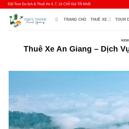
Bỏ
Đặt Tour Du lịch & Thuê Xe 4, 7, 16 Chỗ Giá Tốt Nhất
qua
nội
TRANG CHỦ
THUÊ XE
TOUR D
dung
NEW
Thuê Xe An Giang – Dịch Vụ