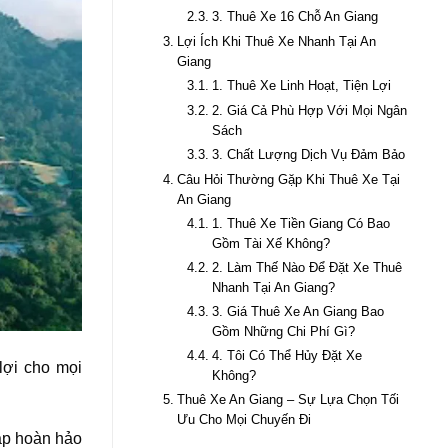
3. Thuê Xe 16 Chỗ An Giang
Lợi Ích Khi Thuê Xe Nhanh Tại An
Giang
1. Thuê Xe Linh Hoạt, Tiện Lợi
2. Giá Cả Phù Hợp Với Mọi Ngân
Sách
3. Chất Lượng Dịch Vụ Đảm Bảo
Câu Hỏi Thường Gặp Khi Thuê Xe Tại
An Giang
1. Thuê Xe Tiền Giang Có Bao
Gồm Tài Xế Không?
2. Làm Thế Nào Để Đặt Xe Thuê
Nhanh Tại An Giang?
3. Giá Thuê Xe An Giang Bao
Gồm Những Chi Phí Gì?
4. Tôi Có Thể Hủy Đặt Xe
lợi cho mọi
Không?
Thuê Xe An Giang – Sự Lựa Chọn Tối
Ưu Cho Mọi Chuyến Đi
háp hoàn hảo