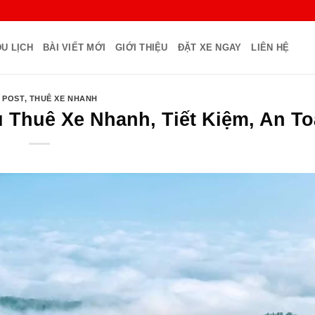
U LỊCH
BÀI VIẾT MỚI
GIỚI THIỆU
ĐẶT XE NGAY
LIÊN HỆ
 POST
,
THUÊ XE NHANH
 Thuê Xe Nhanh, Tiết Kiệm, An T