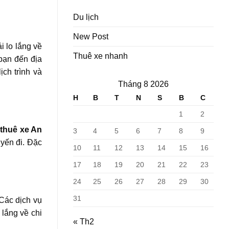
Du lịch
New Post
i lo lắng về
Thuê xe nhanh
bạn đến địa
ịch trình và
Tháng 8 2026
H
B
T
N
S
B
C
1
2
ụ
thuê xe An
3
4
5
6
7
8
9
uyến đi. Đặc
10
11
12
13
14
15
16
17
18
19
20
21
22
23
24
25
26
27
28
29
30
31
 Các dịch vụ
lắng về chi
« Th2