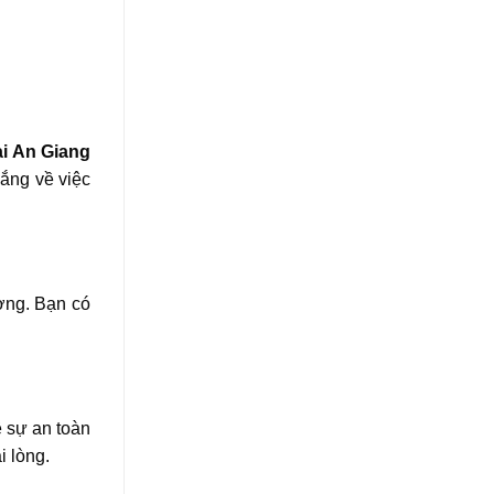
ại An Giang
lắng về việc
ượng. Bạn có
ề sự an toàn
i lòng.