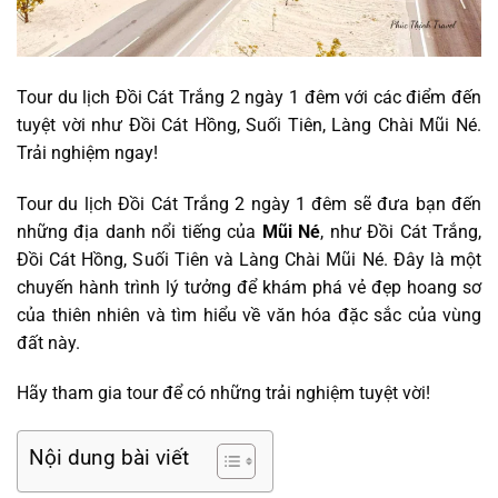
Tour du lịch Đồi Cát Trắng 2 ngày 1 đêm với các điểm đến
tuyệt vời như Đồi Cát Hồng, Suối Tiên, Làng Chài Mũi Né.
Trải nghiệm ngay!
Tour du lịch Đồi Cát Trắng 2 ngày 1 đêm sẽ đưa bạn đến
những địa danh nổi tiếng của
Mũi Né
, như Đồi Cát Trắng,
Đồi Cát Hồng, Suối Tiên và Làng Chài Mũi Né. Đây là một
chuyến hành trình lý tưởng để khám phá vẻ đẹp hoang sơ
của thiên nhiên và tìm hiểu về văn hóa đặc sắc của vùng
đất này.
Hãy tham gia tour để có những trải nghiệm tuyệt vời!
Nội dung bài viết