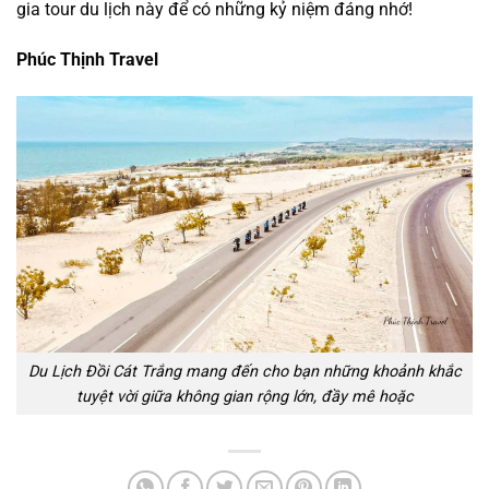
gia tour du lịch này để có những kỷ niệm đáng nhớ!
Phúc Thịnh Travel
Du Lịch Đồi Cát Trắng mang đến cho bạn những khoảnh khắc
tuyệt vời giữa không gian rộng lớn, đầy mê hoặc