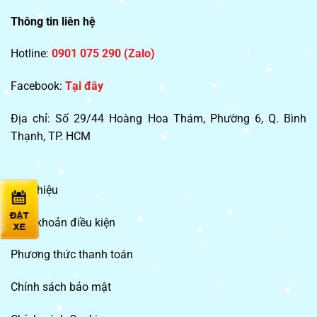
Thông tin liên hệ
Hotline:
0901 075 290 (Zalo)
Facebook:
Tại đây
Địa chỉ: Số 29/44 Hoàng Hoa Thám, Phường 6, Q. Bình
Thạnh, TP. HCM
Giới thiệu
Điều khoản điều kiện
Phương thức thanh toán
Chính sách bảo mật