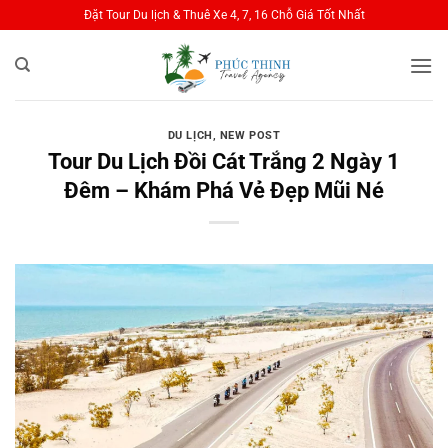
Bỏ
Đặt Tour Du lịch & Thuê Xe 4, 7, 16 Chỗ Giá Tốt Nhất
qua
nội
dung
DU LỊCH
,
NEW POST
Tour Du Lịch Đồi Cát Trắng 2 Ngày 1
Đêm – Khám Phá Vẻ Đẹp Mũi Né